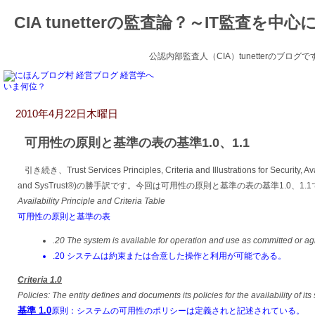
CIA tunetterの監査論？～IT監査を中心
公認内部監査人（CIA）tunetterのブ
いま何位？
2010年4月22日木曜日
可用性の原則と基準の表の基準1.0、1.1
引き続き、Trust Services Principles, Criteria and Illustrations for Security, Avai
and SysTrust®)の勝手訳です。今回は可用性の原則と基準の表の基準1.0、1.
Availability Principle and Criteria Table
可用性の原則と基準の表
.20 The system is available for operation and use as committed or ag
.20 システムは約束または合意した操作と利用が可能である。
Criteria 1.0
Policies: The entity defines and documents its policies for the availability of its
基準
1.0
原則：システムの可用性のポリシーは定義されと記述されている。