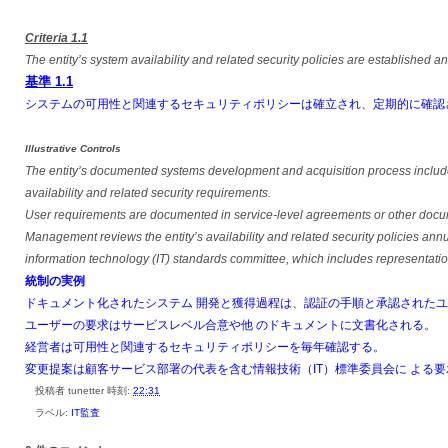
Criteria
1.1
The entity’s system availability and related security policies are established
基準
1.1
システムの可用性と関連するセキュリティポリシーは確立され、定期的に確認
Illustrative Controls
The entity’s documented systems development and acquisition process include
availability and related security requirements.
User requirements are documented in service-level agreements or other docu
Management reviews the entity’s availability and related security policies an
information technology (IT) standards committee, which includes representati
統制の実例
ドキュメント化されたシステム 開発と獲得過程は、認証の手順と承認された
ユーザーの要求はサービスレベル合意や他 のドキュメントに文書化される。
経営者は可用性と関連するセキュリティポリシーを毎年確認する。
変更提案は顧客サービス部署の代表を含む情報技術（IT）標準委員会に よる
投稿者
tunetter
時刻:
22:31
ラベル:
IT監査