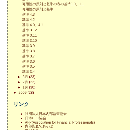
可用性の原則と基準の表の基準1.0、1.1
可用性の原則と基準
基準 4.3
基準 4.2
基準 4.0、4.1
基準 3.12
基準 3.11
基準 3.10
基準 3.9
基準 3.8
基準 3.7
基準 3.6
基準 3.5
基準 3.4
►
3月
(23)
►
2月
(23)
►
1月
(30)
►
2009
(28)
リンク
社団法人日本内部監査協会
日本CFO協会
AFP(Association for Financial Professionals)
内部監査であそぼ