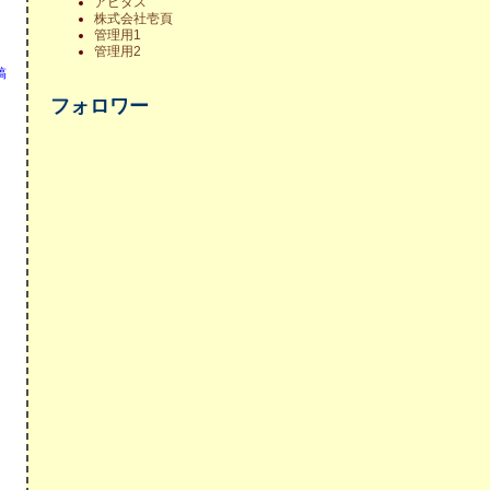
アビタス
株式会社壱頁
管理用1
管理用2
稿
フォロワー