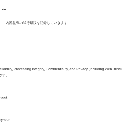
に～
ログです。 内部監査の試行錯誤を記録していきます。
lability, Processing Integrity, Confidentiality, and Privacy (Including WebTrust®
1です。
reed.
 system.