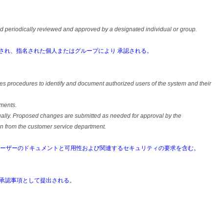
 and periodically reviewed and approved by a designated individual or group.
され、指名された個人またはグループにより 承認される。
s procedures to identify and document authorized users of the system and their
ments.
nually. Proposed changes are submitted as needed for approval by the
on from the customer service department.
ユーザーのドキュメントと可用性および関連するセキュリティの要求を含む。
要承認事項として提出される。