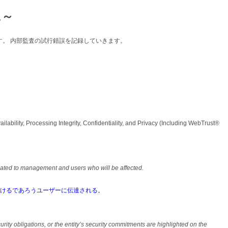
に～
ログです。 内部監査の試行錯誤を記録していきます。
ilability, Processing Integrity, Confidentiality, and Privacy (Including WebTrust®
。
cated to management and users who will be affected.
受けるであろうユーザーに伝達される。
rity obligations, or the entity’s security commitments are highlighted on the