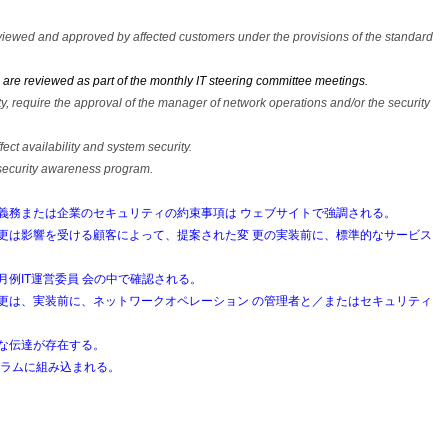
eviewed and approved by affected customers under the provisions of the standard
re reviewed as part of the monthly IT steering committee meetings.
, require the approval of the manager of network operations and/or the security
ct availability and system security.
g security awareness program.
義務または企業のセキュリティの約束事項は ウェブサイトで強調される。
更は影響を受ける顧客によって、提案された変 更の実装前に、標準的なサービス
例IT運営委員 会の中で確認される。
更は、実装前に、ネットワークオペレーション の管理者と／またはセキュリティ
な伝達が存在する。
グラムに組み込まれる。