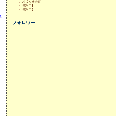
株式会社壱頁
管理用1
管理用2
稿
フォロワー