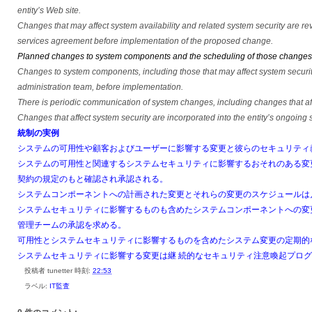
entity’s Web site.
Changes that may affect system availability and related system security are r
services agreement before implementation of the proposed change.
Planned changes to system components and the scheduling of those changes a
Changes to system components, including those that may affect system security
administration team, before implementation.
There is periodic communication of system changes, including changes that affe
Changes that affect system security are incorporated into the entity’s ongoin
統制の実例
システムの可用性や顧客およびユーザーに影響する変更と彼らのセキュリティ
システムの可用性と関連するシステムセキュリティに影響するおそれのある変
契約の規定のもと確認され承認される。
システムコンポーネントへの計画された変更とそれらの変更のスケジュールは月
システムセキュリティに影響するものも含めたシステムコンポーネントへの変
管理チームの承認を求める。
可用性とシステムセキュリティに影響するものを含めたシステム変更の定期的
システムセキュリティに影響する変更は継 続的なセキュリティ注意喚起プロ
投稿者
tunetter
時刻:
22:53
ラベル:
IT監査