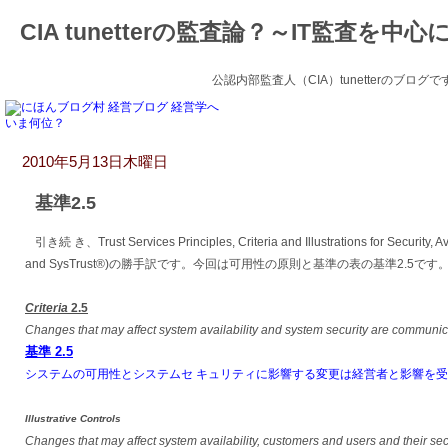
CIA tunetterの監査論？～IT監査を中心
公認内部監査人（CIA）tunetterのブ
いま何位？
2010年5月13日木曜日
基準2.5
引き続 き、Trust Services Principles, Criteria and Illustrations for Security, Ava
and SysTrust®)の勝手訳です。今回は可用性の原則と基準の表の基準2.5です
Criteria
2.5
Changes that may affect system availability and system security are communi
基準 2.5
システムの可用性とシステムセ キュリティに影響する変更は経営者と影響を
Illustrative Controls
Changes that may affect system availability, customers and users and their secu