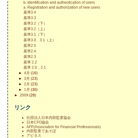
b. Identification and authentication of users
a. Registration and authorization of new users
基準3.4
基準3.3
基準3.2（下）
基準3.2（上）
基準3.1（下）
基準3.0、3.1（上）
基準2.5
基準2.4
基準2.3
基準 2.2
基準 2.0，2.1
►
4月
(16)
►
3月
(23)
►
2月
(23)
►
1月
(30)
►
2009
(28)
リンク
社団法人日本内部監査協会
日本CFO協会
AFP(Association for Financial Professionals)
内部監査であそぼ
アビタス