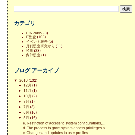
カテゴリ
CIA PartIV
(3)
IT監査
(103)
イベント報告
(5)
月刊監査研究から
(11)
私事
(23)
内部監査
(1)
ブログ アーカイブ
▼
2010
(132)
►
12月
(1)
►
11月
(1)
►
10月
(2)
►
8月
(1)
►
7月
(3)
►
6月
(16)
▼
5月
(16)
e. Restriction of access to system configurations,...
d. The process to grant system access privileges a...
c. Changes and updates to user profiles