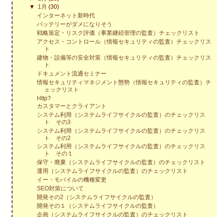
▼
1月
(30)
インターネット新時代
バッテリーがダメになりそう
戦略策定・リスク評価（事業継続管理の監査）チェックリスト
アクセス・コントロール（情報セキュリティの監査）チェックリス
ト
建物・設備等の安全対策（情報セキュリティの監査）チェックリス
ト
ドキュメント流通セミナー
情報セキュリティマネジメント態勢（情報セキュリティの監査）チ
ェックリスト
Http?
カスタマーとクライアント
システム利用（システムライフサイクルの監査）のチェックリス
ト その3
システム利用（システムライフサイクルの監査）のチェックリス
ト その2
システム利用（システムライフサイクルの監査）のチェックリス
ト その１
保守・廃棄（システムライフサイクルの監査）のチェックリスト
運用（システムライフサイクルの監査）のチェックリスト
イー・モバイルの機種変更
SEO対策について
開発その2（システムライフサイクルの監査）
開発その１（システムライフサイクルの監査）
企画（システムライフサイクルの監査）のチェックリスト