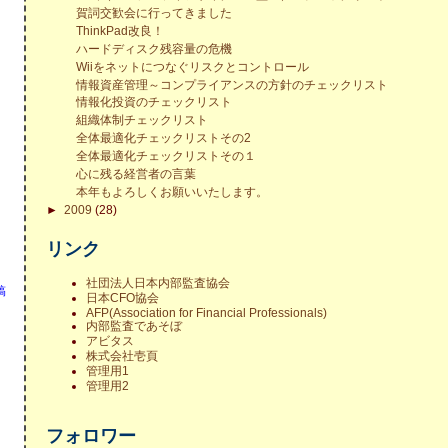
賀詞交歓会に行ってきました
ThinkPad改良！
ハードディスク残容量の危機
Wiiをネットにつなぐリスクとコントロール
情報資産管理～コンプライアンスの方針のチェックリスト
情報化投資のチェックリスト
組織体制チェックリスト
全体最適化チェックリストその2
全体最適化チェックリストその１
心に残る経営者の言葉
本年もよろしくお願いいたします。
►
2009
(28)
リンク
社団法人日本内部監査協会
稿
日本CFO協会
AFP(Association for Financial Professionals)
内部監査であそぼ
アビタス
株式会社壱頁
管理用1
管理用2
フォロワー