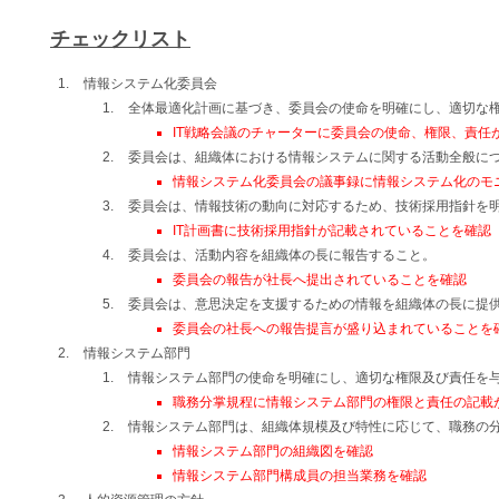
チェックリスト
情報システム化委員会
全体最適化計画に基づき、委員会の使命を明確にし、適切な
IT戦略会議のチャーターに委員会の使命、権限、責任
委員会は、組織体における情報システムに関する活動全般に
情報システム化委員会の議事録に情報システム化のモ
委員会は、情報技術の動向に対応するため、技術採用指針を
IT計画書に技術採用指針が記載されていることを確認
委員会は、活動内容を組織体の長に報告すること。
委員会の報告が社長へ提出されていることを確認
委員会は、意思決定を支援するための情報を組織体の長に提
委員会の社長への報告提言が盛り込まれていることを
情報システム部門
情報システム部門の使命を明確にし、適切な権限及び責任を
職務分掌規程に情報システム部門の権限と責任の記載
情報システム部門は、組織体規模及び特性に応じて、職務の
情報システム部門の組織図を確認
情報システム部門構成員の担当業務を確認