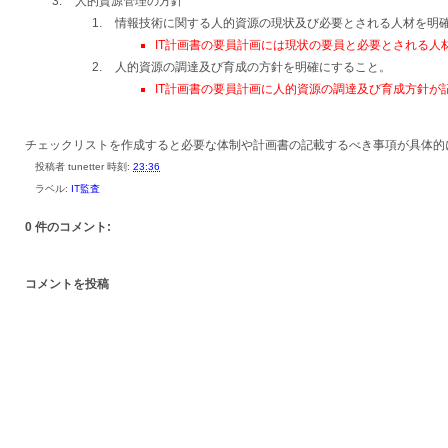
人的資源管理の方針
情報技術に関する人的資源の現状及び必要とされる人材を明
IT計画書の要員計画には現状の要員と必要とされる人
人的資源の調達及び育成の方針を明確にすること。
IT計画書の要員計画に人的資源の調達及び育成方針が
チェックリストを作成すると必要な体制や計画書の記載するべき事項が具体的
投稿者
tunetter
時刻:
23:36
ラベル:
IT監査
0 件のコメント:
コメントを投稿