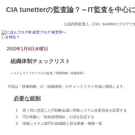
CIA tunetterの監査論？～IT監査を中心
公認内部監査人（CIA）tunetterのブ
いま何位？
2010年1月6日水曜日
組織体制チェックリスト
システムライフサイクルの監査／情報戦略／組織体制／
今回は「情報戦略」の「組織体制」のチェックリスト作成に挑戦します。
必要な統制
前々回に想定したIT戦略会議に情報システム化委員会を設置する
IT計画書に「技術採用指針」の項を設定する
情報システム部門の組織図と担当業務・権限一覧