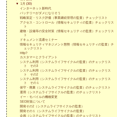
▼
1月
(30)
インターネット新時代
バッテリーがダメになりそう
戦略策定・リスク評価（事業継続管理の監査）チェックリスト
アクセス・コントロール（情報セキュリティの監査）チェックリス
ト
建物・設備等の安全対策（情報セキュリティの監査）チェックリス
ト
ドキュメント流通セミナー
情報セキュリティマネジメント態勢（情報セキュリティの監査）チ
ェックリスト
Http?
カスタマーとクライアント
システム利用（システムライフサイクルの監査）のチェックリス
ト その3
システム利用（システムライフサイクルの監査）のチェックリス
ト その2
システム利用（システムライフサイクルの監査）のチェックリス
ト その１
保守・廃棄（システムライフサイクルの監査）のチェックリスト
運用（システムライフサイクルの監査）のチェックリスト
イー・モバイルの機種変更
SEO対策について
開発その2（システムライフサイクルの監査）
開発その１（システムライフサイクルの監査）
企画（システムライフサイクルの監査）のチェックリスト