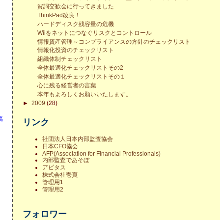
賀詞交歓会に行ってきました
ThinkPad改良！
ハードディスク残容量の危機
Wiiをネットにつなぐリスクとコントロール
情報資産管理～コンプライアンスの方針のチェックリスト
情報化投資のチェックリスト
組織体制チェックリスト
全体最適化チェックリストその2
全体最適化チェックリストその１
心に残る経営者の言葉
本年もよろしくお願いいたします。
►
2009
(28)
稿
リンク
社団法人日本内部監査協会
日本CFO協会
AFP(Association for Financial Professionals)
内部監査であそぼ
アビタス
株式会社壱頁
管理用1
管理用2
フォロワー