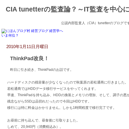
CIA tunetterの監査論？～IT監査を中心
公認内部監査人（CIA）tunetterのブ
いま何位？
2010年1月11日月曜日
ThinkPad改良！
昨日に引き続き、ThinkPadのお話です。
ハードディスクの残容量が少なくなったので秋葉原の若松通商に行きました。
若松通商ではHDDデータ移行サービスをやってくれます。
早速、ThinkPadを持ち込み、HDDの換装とメモリの増加、そして、調子の
残念ながらSSDは品切れだったので今回はHDDです。
移行には特に料金はかかりません。しかも1時間程度で移行完了です。
お昼前に持ち込んで、昼食後に引取りました。
しめて、20,940円（消費税込み）。