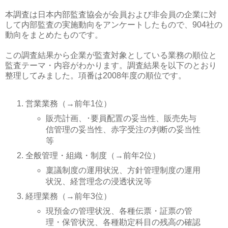
本調査は日本内部監査協会が会員および非会員の企業に対
して内部監査の実施動向をアンケートしたもので、904社の
動向をまとめたものです。
この調査結果から企業が監査対象としている業務の順位と
監査テーマ・内容がわかります。調査結果を以下のとおり
整理してみました。項番は2008年度の順位です。
営業業務（→前年1位）
販売計画、･要員配置の妥当性、販売先与
信管理の妥当性、赤字受注の判断の妥当性
等
全般管理・組織・制度（→前年2位）
稟議制度の運用状況、方針管理制度の運用
状況、経営理念の浸透状況等
経理業務（→前年3位）
現預金の管理状況、各種伝票・証票の管
理・保管状況、各種勘定科目の残高の確認