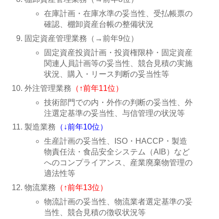
在庫計画・在庫水準の妥当性、受払帳票の
確認、棚卸資産台帳の整備状況
固定資産管理業務（→前年9位）
固定資産投資計画・投資権限枠・固定資産
関連人員計画等の妥当性、競合見積の実施
状況、購入・リース判断の妥当性等
外注管理業務
（↑前年11位）
技術部門での内・外作の判断の妥当性、外
注選定基準の妥当性、与信管理の状況等
製造業務
（↓前年10位）
生産計画の妥当性、ISO・HACCP・製造
物責任法・食品安全システム（AIB）など
へのコンプライアンス、産業廃棄物管理の
適法性等
物流業務
（↑前年13位）
物流計画の妥当性、物流業者選定基準の妥
当性、競合見積の徴収状況等